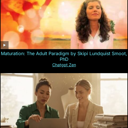
Maturation: The Adult Paradigm by Skipi Lundquist Smoot,
PhD
Chatgpt Zen