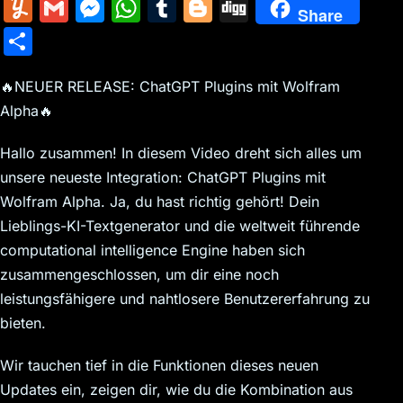
m
nt
e
n
a
in
k
el
a
Y
G
M
W
T
Bl
Di
Share
ai
er
d
k
c
tF
y
e
c
u
m
e
h
u
o
g
S
l
e
di
e
k
ri
p
gr
e
m
ai
s
at
m
g
g
h
st
t
dI
er
e
e
a
b
m
l
s
s
bl
g
🔥NEUER RELEASE: ChatGPT Plugins mit Wolfram
ar
n
N
n
m
o
Alpha🔥
ly
e
A
r
er
e
e
dl
o
n
p
Hallo zusammen! In diesem Video dreht sich alles um
w
y
k
g
p
unsere neueste Integration: ChatGPT Plugins mit
s
er
Wolfram Alpha. Ja, du hast richtig gehört! Dein
Lieblings-KI-Textgenerator und die weltweit führende
computational intelligence Engine haben sich
zusammengeschlossen, um dir eine noch
leistungsfähigere und nahtlosere Benutzererfahrung zu
bieten.
Wir tauchen tief in die Funktionen dieses neuen
Updates ein, zeigen dir, wie du die Kombination aus