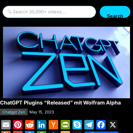
Search
ChatGPT Plugins “Released” mit Wolfram Alpha
Chatgpt Zen
May 15, 2023
E
Pi
R
Li
H
Pr
S
T
F
X