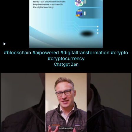
#blockchain #aipowered #digitaltransformation #crypto
#cryptocurrency
Chatgpt Zen