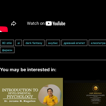
80 stile
ai
dark fantasy
анубис
древний египет
клеопатра
фараон
You may be interested in: