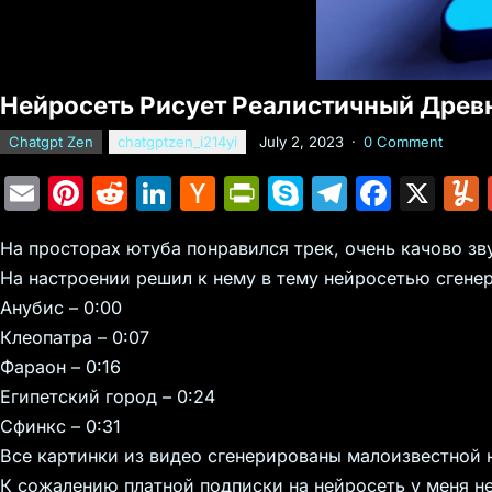
Нейросеть Рисует Реалистичный Древни
Chatgpt Zen
chatgptzen_i214yi
July 2, 2023
·
0 Comment
E
Pi
R
Li
H
Pr
S
T
F
X
m
nt
e
n
a
in
k
el
a
На просторах ютуба понравился трек, очень качово зву
ai
er
d
k
c
tF
y
e
c
На настроении решил к нему в тему нейросетью сгене
l
e
di
e
k
ri
p
gr
e
Анубис – 0:00
st
t
dI
er
e
e
a
b
Клеопатра – 0:07
n
N
n
m
o
Фараон – 0:16
e
dl
o
Египетский город – 0:24
Сфинкс – 0:31
w
y
k
Все картинки из видео сгенерированы малоизвестной н
s
К сожалению платной подписки на нейросеть у меня не