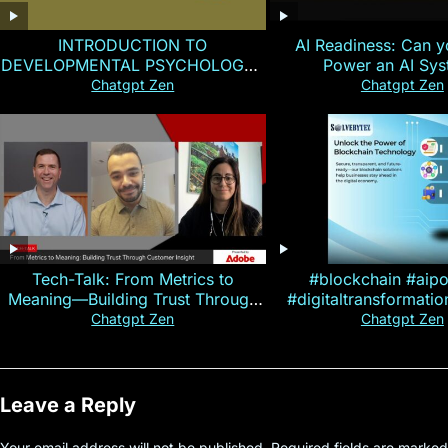
INTRODUCTION TO
AI Readiness: Can y
DEVELOPMENTAL PSYCHOLOGY |
Power an AI Sy
Magallen Fam
Chatgpt Zen
Chatgpt Zen
Tech-Talk: From Metrics to
#blockchain #aip
Meaning—Building Trust Through
#digitaltransformati
Customer Insight
#cryptocurre
Chatgpt Zen
Chatgpt Zen
Leave a Reply
Your email address will not be published.
Required fields are marke