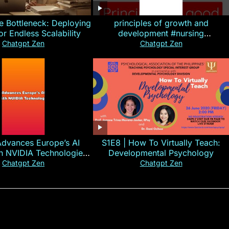
e Bottleneck: Deploying
principles of growth and
for Endless Scalability
development #nursing
#CHN#short
Chatgpt Zen
Chatgpt Zen
Advances Europe’s AI
S1E8 | How To Virtually Teach:
th NVIDIA Technologies
Developmental Psychology
xplained in 60s
Chatgpt Zen
Chatgpt Zen