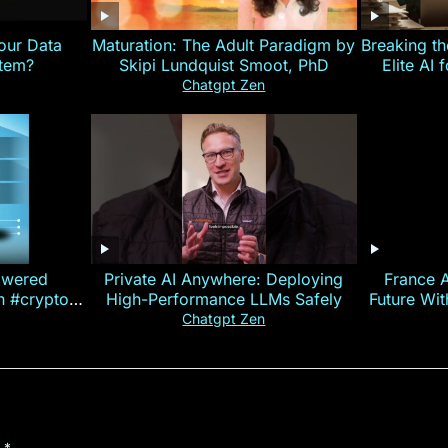
our Data
Maturation: The Adult Paradigm by
Breaking th
stem?
Skipi Lundquist Smoot, PhD
Elite AI 
Chatgpt Zen
owered
Private AI Anywhere: Deploying
France 
on #crypto
High-Performance LLMs Safely
Future Wi
ncy
— E
Chatgpt Zen
d
*