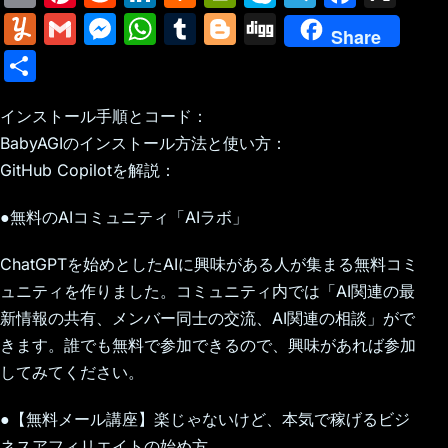
m
nt
e
n
a
in
k
el
a
Y
G
M
W
T
Bl
Di
Share
ai
er
d
k
c
tF
y
e
c
u
m
e
h
u
o
g
S
l
e
di
e
k
ri
p
gr
e
m
ai
s
at
m
g
g
h
st
t
dI
er
e
e
a
b
m
l
s
s
bl
g
インストール手順とコード：
ar
n
N
n
m
o
BabyAGIのインストール方法と使い方：
ly
e
A
r
er
e
GitHub Copilotを解説：
e
dl
o
n
p
w
y
k
g
p
●無料のAIコミュニティ「AIラボ」
s
er
ChatGPTを始めとしたAIに興味がある人が集まる無料コミ
ュニティを作りました。コミュニティ内では「AI関連の最
新情報の共有、メンバー同士の交流、AI関連の相談」がで
きます。誰でも無料で参加できるので、興味があれば参加
してみてください。
●【無料メール講座】楽じゃないけど、本気で稼げるビジ
ネスアフィリエイトの始め方