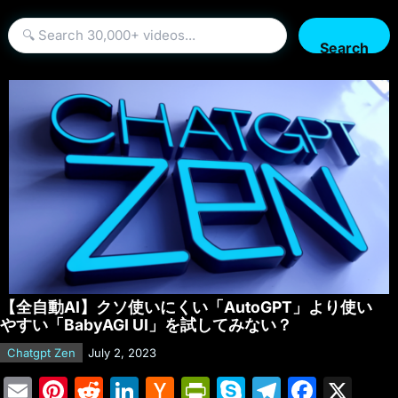
Search
【全自動AI】クソ使いにくい「AutoGPT」より使い
やすい「BabyAGI UI」を試してみない？
Chatgpt Zen
July 2, 2023
E
Pi
R
Li
H
Pr
S
T
F
X